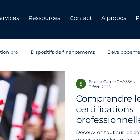
ervices
Ressources
Contact
À propos
P
tion pro
Dispositifs de financements
Développeme
 PP
Dispositifs de formation
Certification Qualiopi
Sophie-Carole CHASSAN
11 févr. 2025
Comprendre l
certifications
professionnelle
sur les titres 
Découvrez tout sur les cer
professionnelles : qu’est-