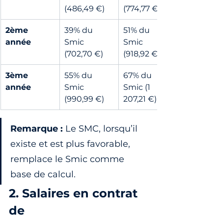
(486,49 €)
(774,77 €)
2ème 
39% du 
51% du 
année
Smic 
Smic 
(702,70 €)
(918,92 €)
3ème 
55% du 
67% du 
année
Smic 
Smic (1 
(990,99 €)
207,21 €)
Remarque :
 Le SMC, lorsqu’il 
existe et est plus favorable, 
remplace le Smic comme 
base de calcul.
2. Salaires en contrat 
de 