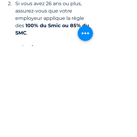
Si vous avez 26 ans ou plus, 
assurez-vous que votre 
employeur applique la règle 
des 
100% du Smic ou 85% du 
SMC
.
Conclusion : Une 
continuité dans la 
rémunération des 
alternants
En 2025, bien que le Smic reste 
stable au début de l’année, la 
rémunération des alternants 
continue de s’adapter aux 
spécificités de leurs contrats et 
aux conventions collectives. Les 
employeurs comme les alternants 