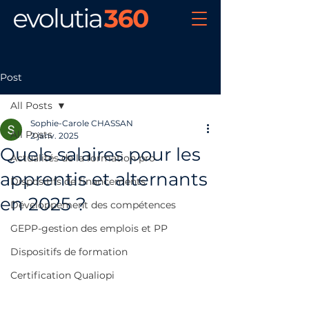
Post
All Posts
Sophie-Carole CHASSAN
All Posts
2 janv. 2025
Quels salaires pour les
Actualités de la formation pro
apprentis et alternants
Dispositifs de financements
en 2025 ?
Développement des compétences
GEPP-gestion des emplois et PP
Dispositifs de formation
Certification Qualiopi