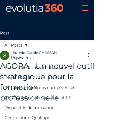
Post
All Posts
Sophie-Carole CHASSAN
All Posts
7 janv. 2025
AGORA : Un nouvel outil
Actualités de la formation pro
stratégique pour la
Dispositifs de financements
formation
Développement des compétences
professionnelle
GEPP-gestion des emplois et PP
Dispositifs de formation
Certification Qualiopi