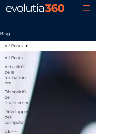
Blog
All Posts
All Posts
Actualités
de la
formation
pro
Dispositifs
de
financements
Développement
des
compétences
GEPP-