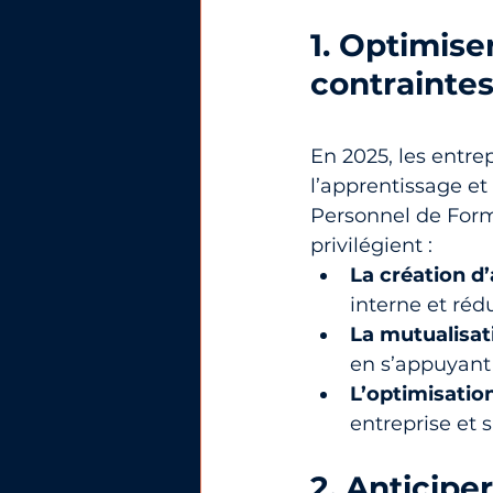
1. Optimise
contrainte
En 2025, les entre
l’apprentissage e
Personnel de Form
privilégient :
La création d
interne et rédu
La mutualisat
en s’appuyant
L’optimisatio
entreprise et 
2. Anticipe