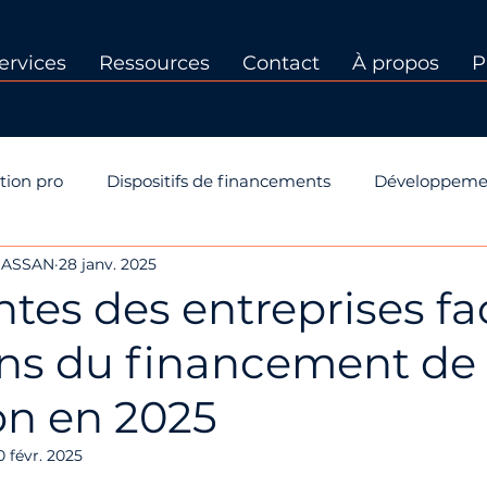
ervices
Ressources
Contact
À propos
P
tion pro
Dispositifs de financements
Développeme
CHASSAN
28 janv. 2025
 PP
Dispositifs de formation
Certification Qualiopi
ntes des entreprises f
ons du financement de 
on en 2025
0 févr. 2025