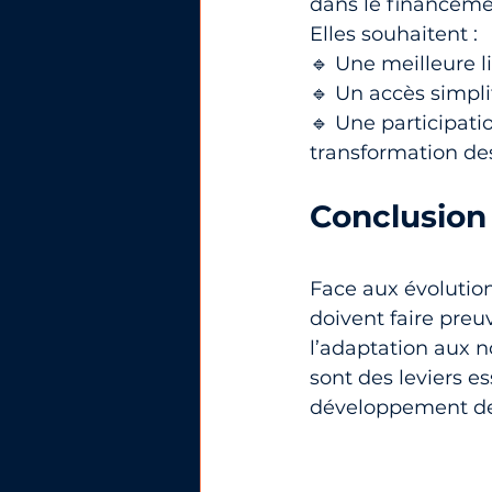
dans le financemen
Elles souhaitent :
🔹 Une meilleure lis
🔹 Un accès simpl
🔹 Une participat
transformation d
Conclusion
Face aux évolution
doivent faire preuv
l’adaptation aux no
sont des leviers e
développement des