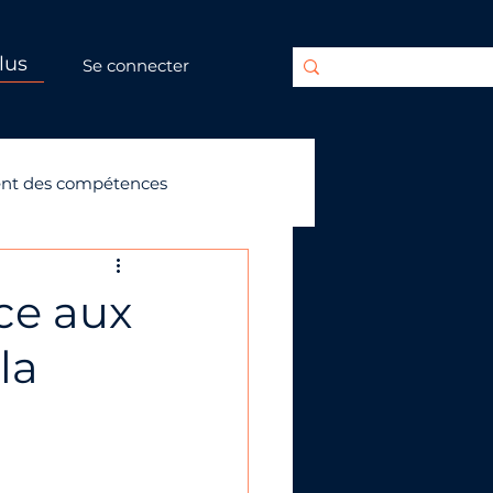
lus
Se connecter
nt des compétences
ace aux
la