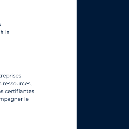
.
à la 
reprises 
s ressources, 
s certifiantes 
ompagner le 