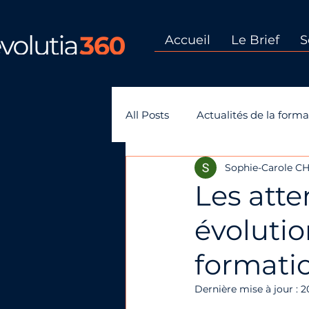
Accueil
Le Brief
S
All Posts
Actualités de la forma
Sophie-Carole 
GEPP-gestion des emplois et
Les atte
évoluti
formati
Dernière mise à jour :
2