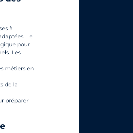
ses à 
adaptées. Le 
égique pour 
els. Les 
s métiers en 
 de la 
ur préparer 
e 