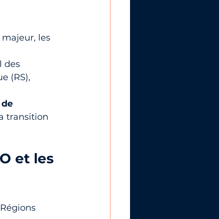
majeur, les 
l des 
e (RS), 
 de 
 transition 
O et les 
 Régions 