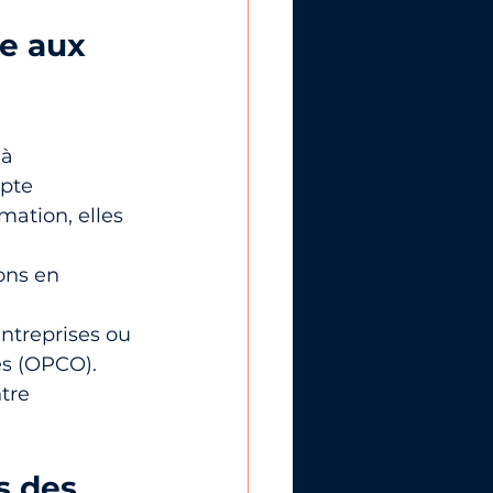
ce aux 
à 
pte 
ation, elles 
ons en 
ntreprises ou 
es (OPCO).
tre 
s des 