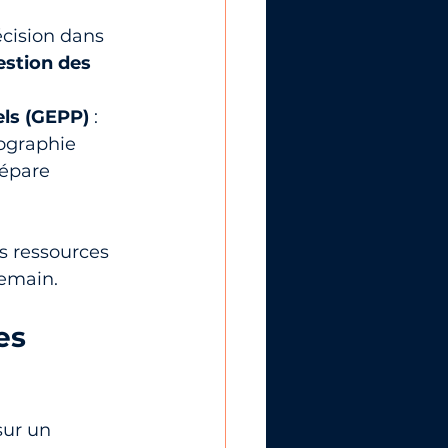
décision dans 
estion des 
els (GEPP)
 : 
tographie 
répare 
s ressources 
demain.
es 
sur un 