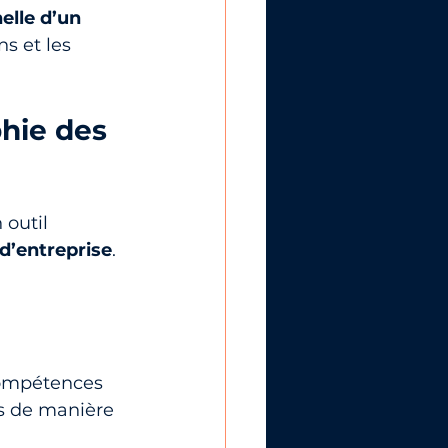
helle d’un 
ns et les 
phie des 
outil 
 d’entreprise
. 
 compétences 
s de manière 