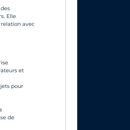
 des 
. Elle 
relation avec 
rise
ateurs et 
ojets pour 
a 
sse de 