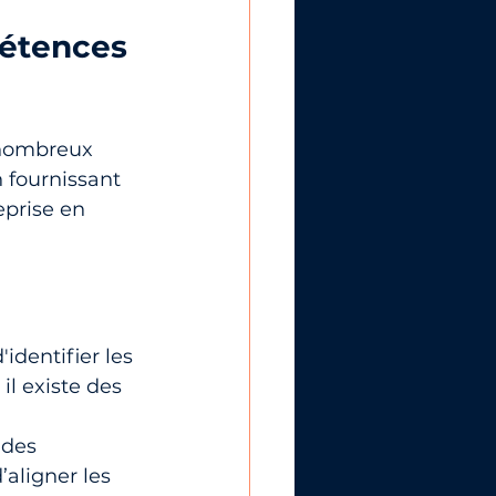
pétences 
 nombreux 
 fournissant 
eprise en 
identifier les 
l existe des 
 des 
’aligner les 