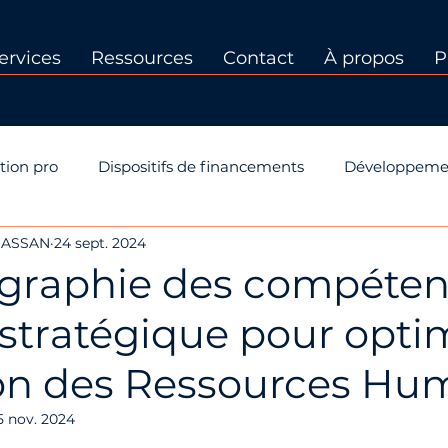
ervices
Ressources
Contact
À propos
P
tion pro
Dispositifs de financements
Développeme
CHASSAN
24 sept. 2024
 PP
Dispositifs de formation
Certification Qualiopi
ographie des compéten
 stratégique pour opti
ion des Ressources Hu
5 nov. 2024