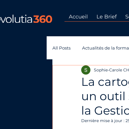
Accueil
Le Brief
S
All Posts
Actualités de la forma
Sophie-Carole 
GEPP-gestion des emplois et
La cart
un outil
la Gest
Dernière mise à jour :
2