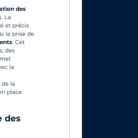
stion des 
. La 
l et précis 
i la prise de 
lents
. Cet 
, des 
rmet 
ec la 
 de la 
en place 
e des 