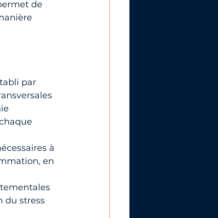
 permet de 
manière 
tabli par 
ransversales 
hie
 chaque 
nécessaires à 
ammation, en 
rtementales 
n du stress