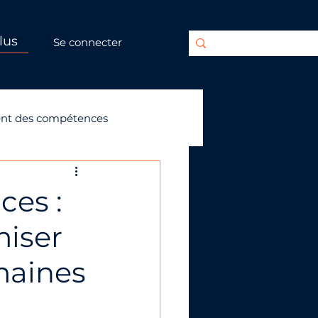
lus
Se connecter
nt des compétences
ces :
miser
maines