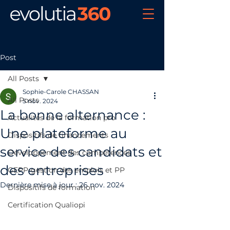
Post
All Posts
Sophie-Carole CHASSAN
All Posts
5 nov. 2024
La bonne alternance :
Actualités de la formation pro
Une plateforme au
Dispositifs de financements
service des candidats et
Développement des compétences
des entreprises
GEPP-gestion des emplois et PP
Dernière mise à jour :
26 nov. 2024
Dispositifs de formation
Certification Qualiopi