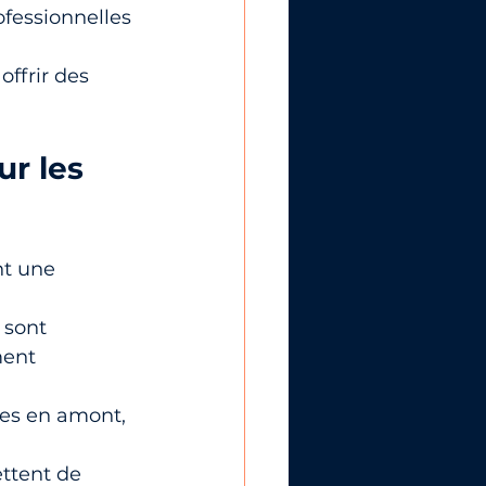
ofessionnelles 
ffrir des 
r les 
nt une 
 sont 
ment 
es en amont, 
ttent de 