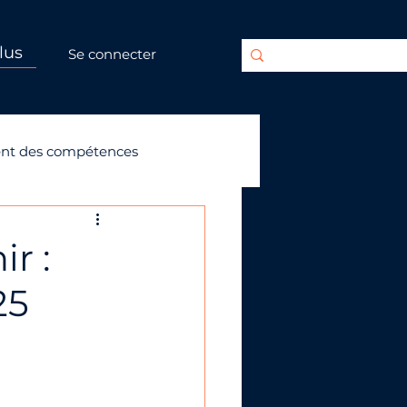
lus
Se connecter
nt des compétences
r :
25