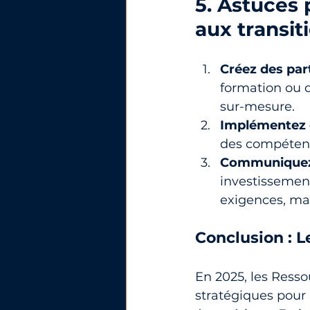
5. Astuces 
aux transit
Créez des par
formation ou 
sur-mesure.
Implémentez d
des compétence
Communiquez 
investissemen
exigences, mai
Conclusion : L
En 2025, les Ress
stratégiques pour