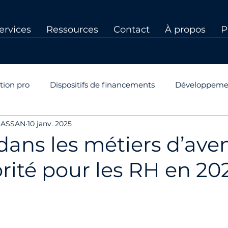
ervices
Ressources
Contact
À propos
P
tion pro
Dispositifs de financements
Développeme
CHASSAN
10 janv. 2025
 PP
Dispositifs de formation
Certification Qualiopi
 dans les métiers d’aveni
rité pour les RH en 20