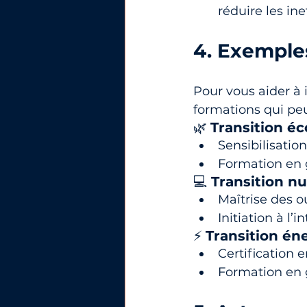
réduire les ine
4. Exemple
Pour vous aider à 
formations qui pe
🌿 
Transition éc
Sensibilisatio
Formation en 
💻 
Transition n
Maîtrise des ou
Initiation à l’
⚡ 
Transition én
Certification 
Formation en g