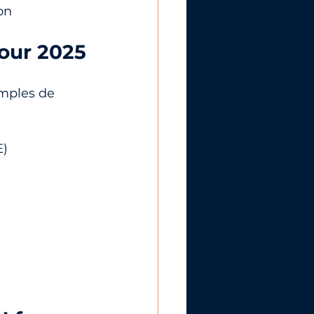
on
pour 2025
emples de 
E)