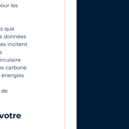
our les 
es que 
des données
es incitent 
s 
rculaire
ns carbone 
énergies 
 de 
votre 