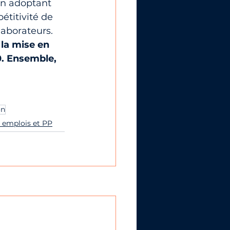
en adoptant 
titivité de 
laborateurs.
la mise en 
. Ensemble, 
on
 emplois et PP