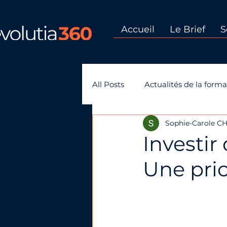
Accueil
Le Brief
S
All Posts
Actualités de la forma
Sophie-Carole 
GEPP-gestion des emplois et
Investir
Une prio