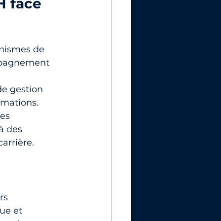
H face 
anismes de 
mpagnement 
de gestion 
rmations.
es 
à des 
arrière.
rs 
ue et 