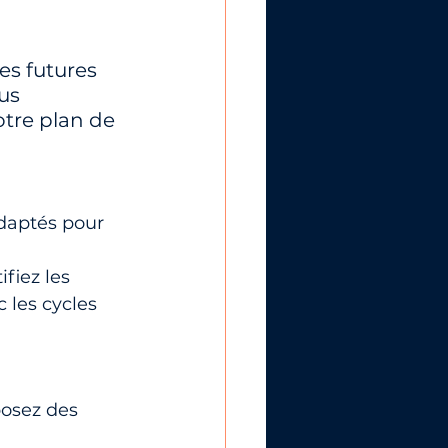
s futures 
us 
otre plan de 
adaptés pour 
ifiez les 
 les cycles 
posez des 