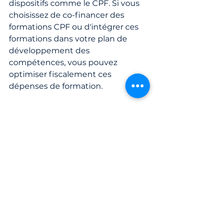
dispositifs comme le CPF. Si vous 
choisissez de co-financer des 
formations CPF ou d'intégrer ces 
formations dans votre plan de 
développement des 
compétences, vous pouvez 
optimiser fiscalement ces 
dépenses de formation.
Avantages pour l'entreprise :
Réduction des charges
 : 
Certaines aides ou 
exonérations peuvent 
s’appliquer aux dépenses de 
formation.
Valorisation des formations 
certifiantes
 : En intégrant des 
formations CPF dans votre 