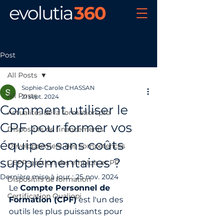
Post
All Posts
Sophie-Carole CHASSAN
All Posts
21 sept. 2024
Comment utiliser le
Actualités de la formation pro
CPF pour former vos
Dispositifs de financements
équipes sans coûts
Développement des compétences
supplémentaires ?
GEPP-gestion des emplois et PP
Dernière mise à jour :
25 nov. 2024
Dispositifs de formation
Le 
Compte Personnel de 
Certification Qualiopi
Formation (CPF)
 est l'un des 
outils les plus puissants pour 