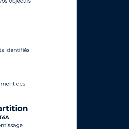
os objectifs 
 identifiés 
tement des 
rtition
LTéA
entissage