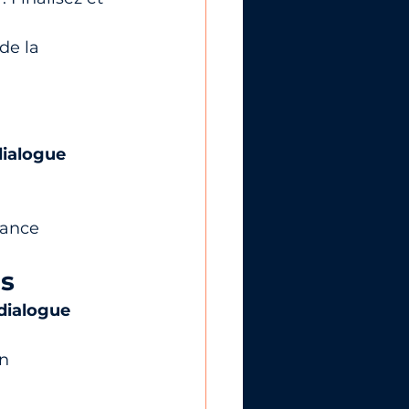
 de la 
dialogue 
éance
es
dialogue 
on