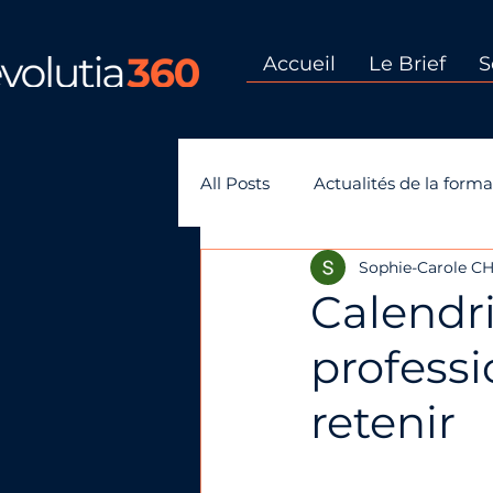
Accueil
Le Brief
S
All Posts
Actualités de la forma
Sophie-Carole 
GEPP-gestion des emplois et
Calendr
professi
retenir