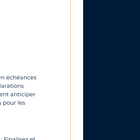
 en échéances 
larations 
ent anticiper 
 pour les 
 : Finalisez et 