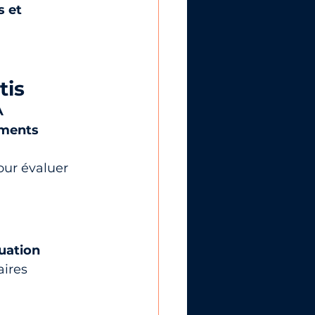
 et 
tis
A
ements
our évaluer 
uation
aires