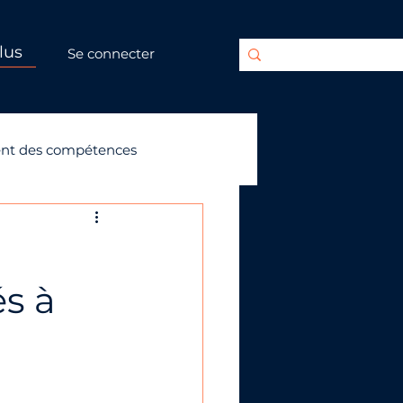
lus
Se connecter
nt des compétences
és à