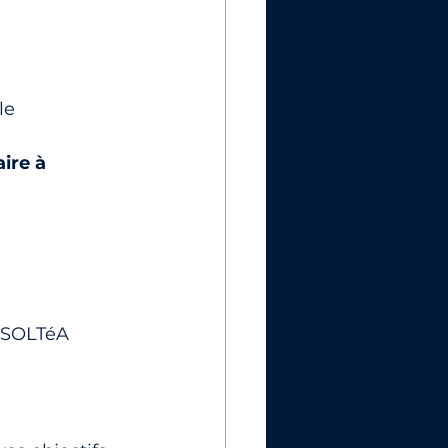
le 
ire à 
e SOLTéA