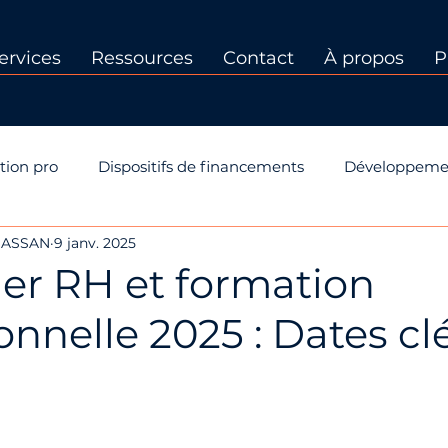
ervices
Ressources
Contact
À propos
P
tion pro
Dispositifs de financements
Développeme
CHASSAN
9 janv. 2025
 PP
Dispositifs de formation
Certification Qualiopi
ier RH et formation
onnelle 2025 : Dates cl